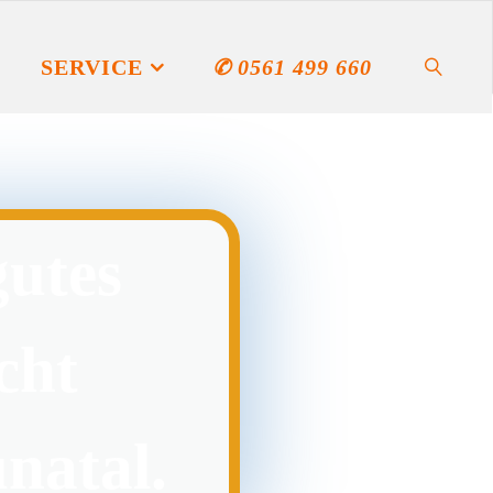
SERVICE
✆ 0561 499 660
gutes
cht
natal.